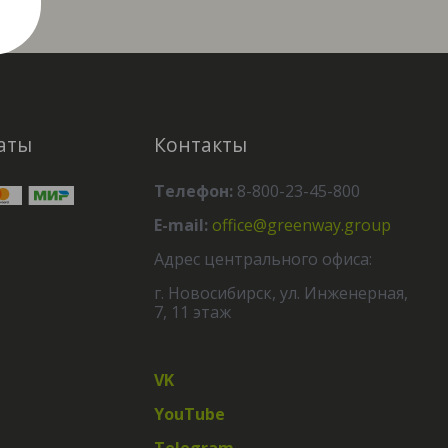
аты
Контакты
Телефон:
8-800-23-45-800
E-mail:
office@greenway.group
Адрес центрального офиса:
г. Новосибирск, ул. Инженерная,
7, 11 этаж
VK
YouTube