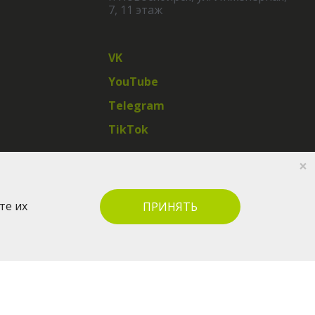
7, 11 этаж
VK
YouTube
Telegram
TikTok
×
те их
ПРИНЯТЬ