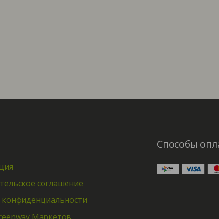
Способы опл
ция
тельское соглашение
 конфиденциальности
reenway Маркетов