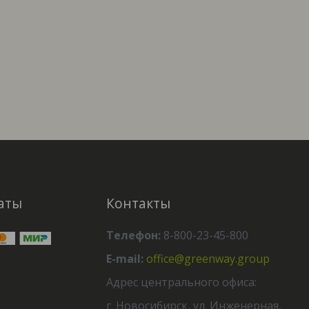
аты
Контакты
Телефон:
8-800-23-45-800
E-mail:
office@greenway.group
Адрес центрального офиса:
г. Новосибирск, ул. Инженерная,