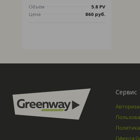
Объём
5.8 PV
Цена
860 руб.
Сервис
Авториза
Пользова
Политика
Оферта G