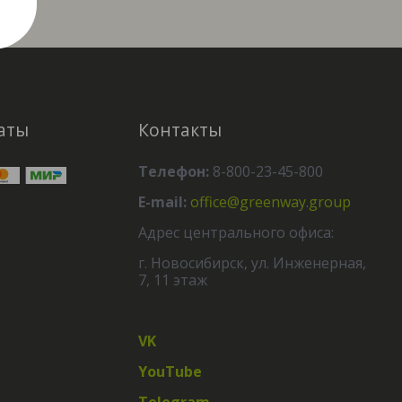
аты
Контакты
Телефон:
8-800-23-45-800
E-mail:
office@greenway.group
Адрес центрального офиса:
г. Новосибирск, ул. Инженерная,
7, 11 этаж
VK
YouTube