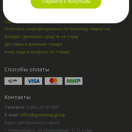
Перейти к покупкам
Пользовательское соглашение
Политика конфиденциальности
Оферта Greenway Маркетов
Политика конфиденциальности Greenway Маркетов
Возврат денежных средств за товар
Доставка и хранение товара
Кому задать вопросы по товару
Способы оплаты
Контакты
Телефон:
8-800-23-45-800
E-mail:
office@greenway.group
Адрес центрального офиса:
г. Новосибирск, ул. Инженерная, 7, 11 этаж