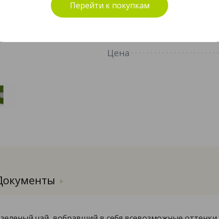
Перейти к покупкам
#01616
Объём
Цена
Документы
 зеленый чай, вобравший в себя всевозможные оттенки