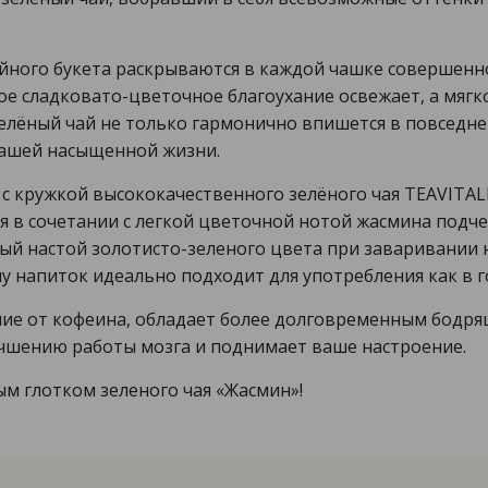
йного букета раскрываются в каждой чашке совершенно
е сладковато-цветочное благоухание освежает, а мягк
елёный чай не только гармонично впишется в повседнев
ашей насыщенной жизни.
с кружкой высококачественного зелёного чая TEAVITAL
я в сочетании с легкой цветочной нотой жасмина подче
ый настой золотисто-зеленого цвета при заваривании 
у напиток идеально подходит для употребления как в го
ичие от кофеина, обладает более долговременным бодря
учшению работы мозга и поднимает ваше настроение.
ым глотком зеленого чая «Жасмин»!