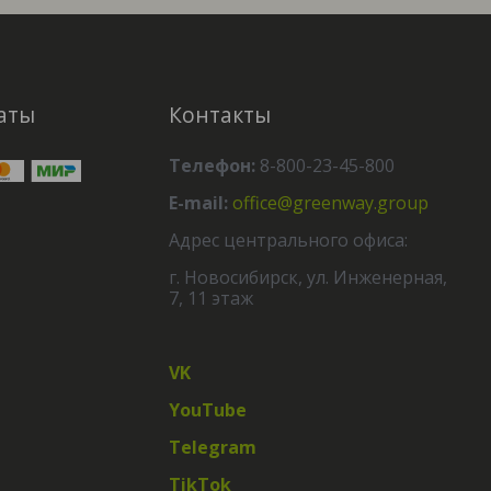
аты
Контакты
Телефон:
8-800-23-45-800
E-mail:
office@greenway.group
Адрес центрального офиса:
г. Новосибирск, ул. Инженерная,
7, 11 этаж
VK
YouTube
Telegram
TikTok