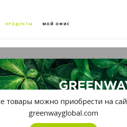
ПРОДУКТЫ
МОЙ ОФИС
Продукты
TeaVitall
ЧАЙ ЗЕЛЕН
ANYDAY CL
38 Ф/П
се товары можно приобрести на сай
greenwayglobal.com
Чай зеленый «Жасмин»